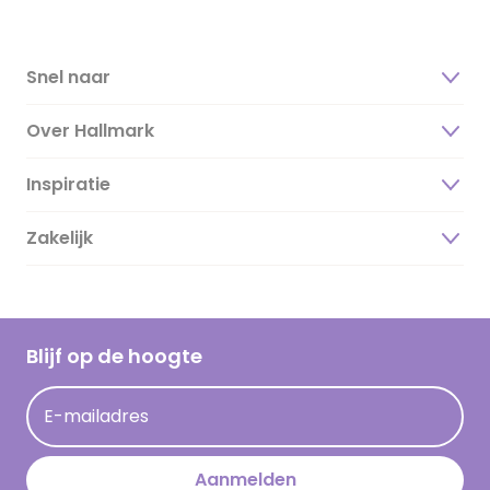
Snel naar
Over Hallmark
Inspiratie
Over ons
Duurzaamheid
Zakelijk
Magazine
Vacatures
Inspiratieteksten
Inloggen retailer
Werken bij Hallmark
Cadeau inspiratie
Hallmark Kaartclub
Blijf op de hoogte
Kaartinspiratie
Acties
E-mailadres
Persberichten
Hallmark en Kinderpostzegels
Aanmelden