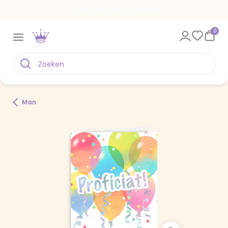
Een kaart voor elk moment
0
Man