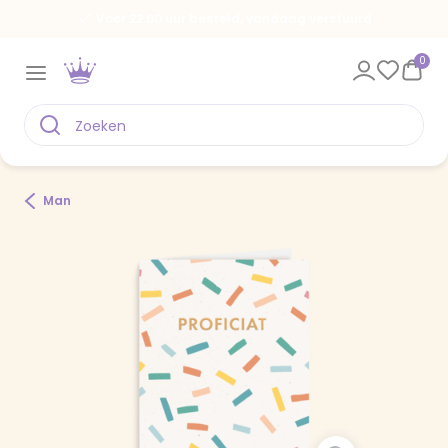
Voor 22.00 uur besteld, vandaag verstuurd
0
Man