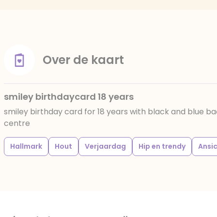
Over de kaart
smiley birthdaycard 18 years
smiley birthday card for 18 years with black and blue ba
centre
Hallmark
Hout
Verjaardag
Hip en trendy
Ansi