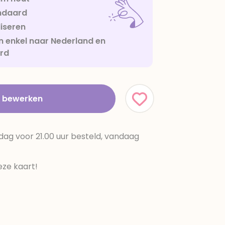
ndaard
iseren
 enkel naar Nederland en
urd
t bewerken
dag voor 21.00 uur besteld, vandaag
ze kaart!