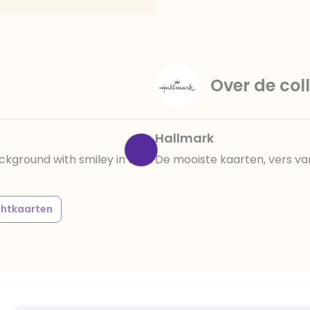
Over de coll
Hallmark
ckground with smiley in the
De mooiste kaarten, vers va
chtkaarten