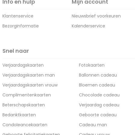
Info en hulp
Mijn account
Klantenservice
Nieuwsbrief voorkeuren
Bezorginformatie
Kalenderservice
Snel naar
Verjaardagskaarten
Fotokaarten
Verjaardagskaarten man
Ballonnen cadeau
Verjaardagskaarten vrouw
Bloemen cadeau
Complimentenkaarten
Chocolade cadeau
Beterschapskaarten
Verjaardag cadeau
Bedanktkaarten
Geboorte cadeau
Condoleancekaarten
Cadeau man
Geboorte felicitatiekaarten
Cadeau vrouw