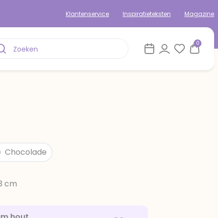
Klantenservice
Inspiratieteksten
Magazine
0
Chocolade
13 cm
am hout