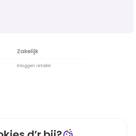
Zakelijk
Inloggen retailer
kies d’r bij?