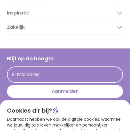
Inspiratie
Over ons
Duurzaamheid
Zakelijk
Magazine
Vacatures
Inspiratieteksten
Inloggen retailer
Werken bij Hallmark
Cadeau inspiratie
Hallmark Kaartclub
Blijf op de hoogte
Kaartinspiratie
Acties
E-mailadres
Persberichten
Hallmark en Kinderpostzegels
Aanmelden
Cookies d’r bij?
Download onze app
Daarnaast hebben we ook de digitale cookies, waarmee
we jouw digitale leven makkelijker en persoonlijker