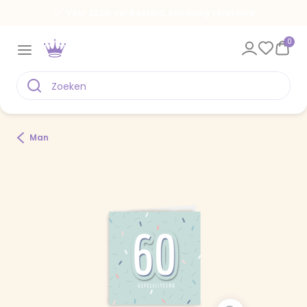
Voor 22.00 uur besteld, vandaag verstuurd
0
Man