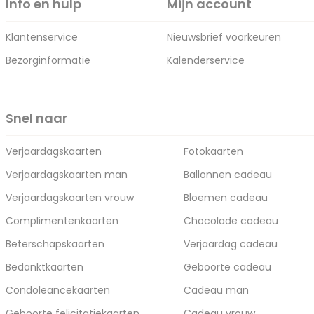
Info en hulp
Mijn account
Klantenservice
Nieuwsbrief voorkeuren
Bezorginformatie
Kalenderservice
Snel naar
Verjaardagskaarten
Fotokaarten
Verjaardagskaarten man
Ballonnen cadeau
Verjaardagskaarten vrouw
Bloemen cadeau
Complimentenkaarten
Chocolade cadeau
Beterschapskaarten
Verjaardag cadeau
Bedanktkaarten
Geboorte cadeau
Condoleancekaarten
Cadeau man
Geboorte felicitatiekaarten
Cadeau vrouw