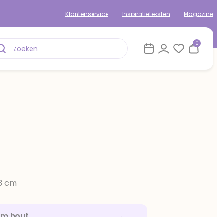
Klantenservice
Inspiratieteksten
Magazine
0
13 cm
am hout