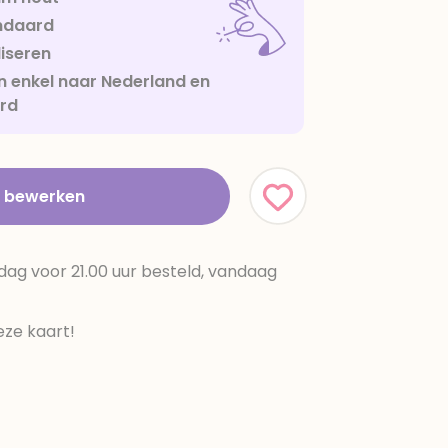
ndaard
iseren
 enkel naar Nederland en
urd
t bewerken
dag voor 21.00 uur besteld, vandaag
ze kaart!