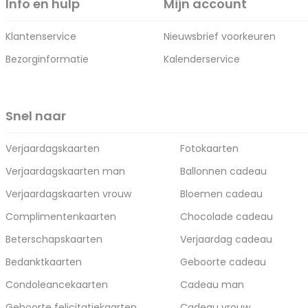
Info en hulp
Mijn account
Klantenservice
Nieuwsbrief voorkeuren
Bezorginformatie
Kalenderservice
Snel naar
Verjaardagskaarten
Fotokaarten
Verjaardagskaarten man
Ballonnen cadeau
Verjaardagskaarten vrouw
Bloemen cadeau
Complimentenkaarten
Chocolade cadeau
Beterschapskaarten
Verjaardag cadeau
Bedanktkaarten
Geboorte cadeau
Condoleancekaarten
Cadeau man
Geboorte felicitatiekaarten
Cadeau vrouw