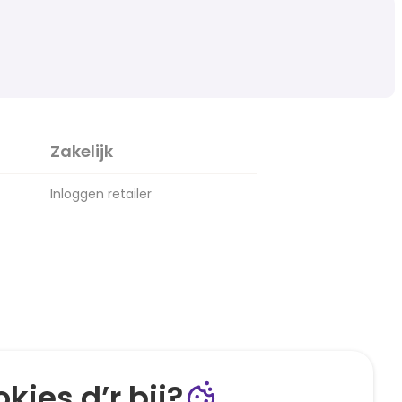
Zakelijk
Inloggen retailer
kies d’r bij?