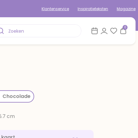
Klantenservice
Inspiratieteksten
Magazine
0
rom
Chocolade
15.7 cm
e kaart