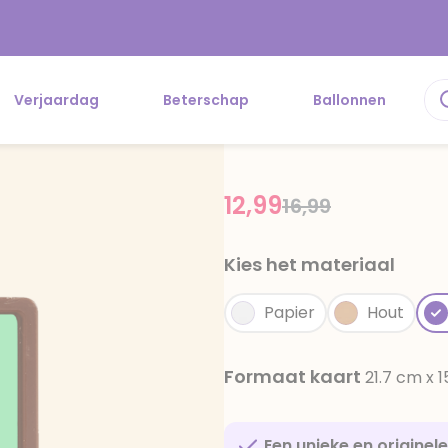
Verjaardag
Beterschap
Ballonnen
12,99
Price reduced f
to
16,99
Kies het materiaal
Papier
Hout
Formaat kaart
21.7 cm x 
Een unieke en originel