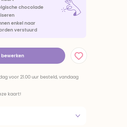
lgische chocolade
iseren
nen enkel naar
orden verstuurd
t bewerken
dag voor 21.00 uur besteld, vandaag
ze kaart!
 melkpoeder,