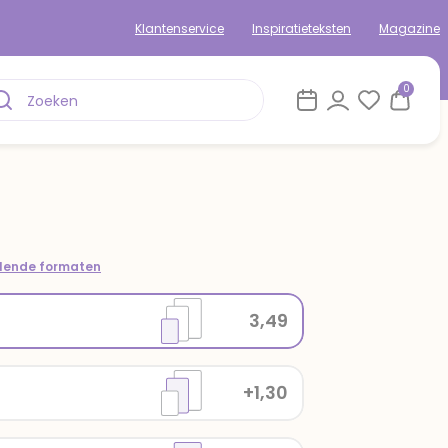
Klantenservice
Inspiratieteksten
Magazine
0
llende formaten
3,49
+1,30