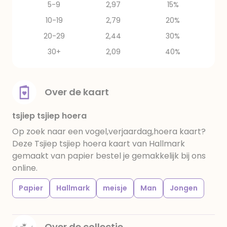
5-9
2,97
15%
10-19
2,79
20%
20-29
2,44
30%
30+
2,09
40%
Over de kaart
tsjiep tsjiep hoera
Op zoek naar een vogel,verjaardag,hoera kaart?
Deze Tsjiep tsjiep hoera kaart van Hallmark
gemaakt van papier bestel je gemakkelijk bij ons
online.
Papier
Hallmark
meisje
Man
Jongen
Over de collectie