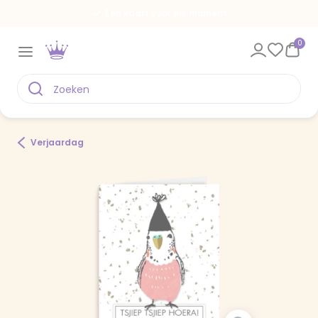
Een kaart voor elk moment
0
Verjaardag