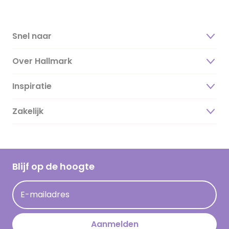
Snel naar
Over Hallmark
Inspiratie
Over ons
Duurzaamheid
Zakelijk
Magazine
Vacatures
Inspiratieteksten
Inloggen retailer
Werken bij Hallmark
Cadeau inspiratie
Hallmark Kaartclub
Blijf op de hoogte
Kaartinspiratie
Acties
E-mailadres
Persberichten
Hallmark en Kinderpostzegels
Aanmelden