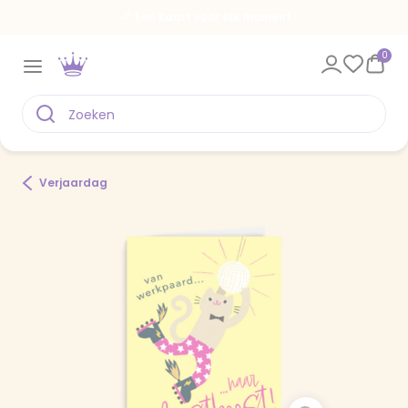
Een kaart voor elk moment
0
Verjaardag