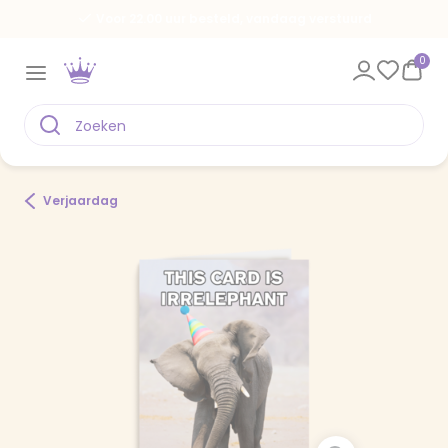
Voor 22.00 uur besteld, vandaag verstuurd
0
Verjaardag