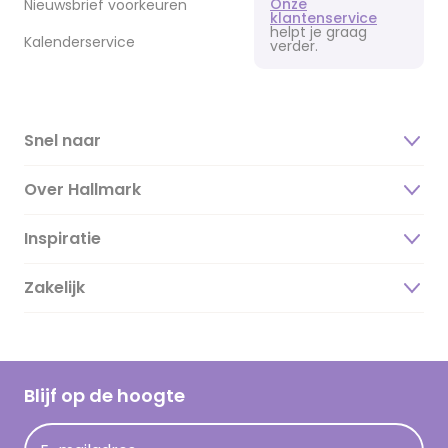
Onze
Nieuwsbrief voorkeuren
klantenservice
helpt je graag
Kalenderservice
verder.
Snel naar
Over Hallmark
Inspiratie
Over ons
Duurzaamheid
Zakelijk
Magazine
Vacatures
Inspiratieteksten
Inloggen retailer
Werken bij Hallmark
Cadeau inspiratie
Hallmark Kaartclub
Blijf op de hoogte
Kaartinspiratie
Acties