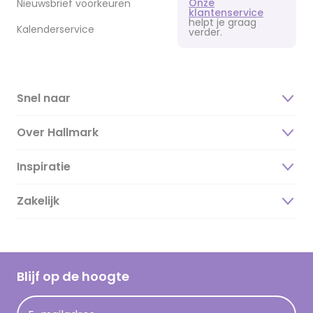
Onze
Nieuwsbrief voorkeuren
klantenservice
helpt je graag
Kalenderservice
verder.
Snel naar
Over Hallmark
Inspiratie
Over ons
Duurzaamheid
Zakelijk
Magazine
Vacatures
Inspiratieteksten
Inloggen retailer
Werken bij Hallmark
Cadeau inspiratie
Hallmark Kaartclub
Blijf op de hoogte
Kaartinspiratie
Acties