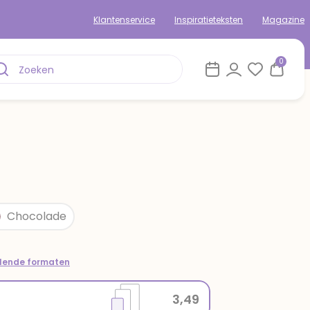
Klantenservice
Inspiratieteksten
Magazine
0
Chocolade
llende formaten
3,49