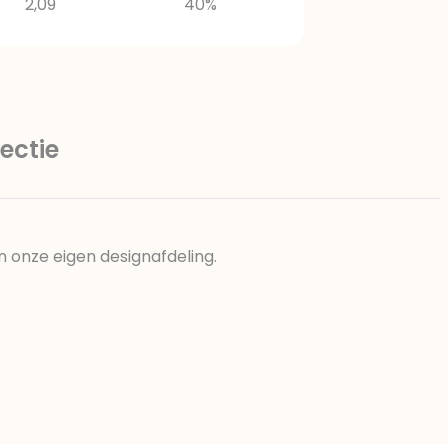
2,09
40%
ectie
n onze eigen designafdeling.