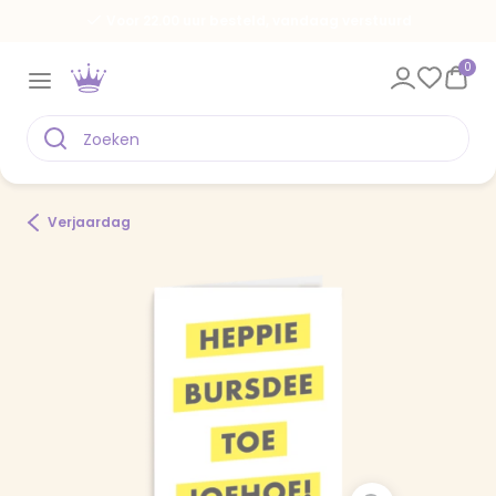
Voor 22.00 uur besteld, vandaag verstuurd
0
Verjaardag