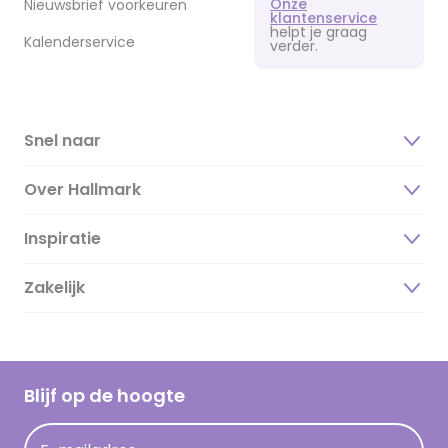
Onze
Nieuwsbrief voorkeuren
klantenservice
helpt je graag
Kalenderservice
verder.
Snel naar
Over Hallmark
Inspiratie
Over ons
Duurzaamheid
Zakelijk
Magazine
Vacatures
Inspiratieteksten
Inloggen retailer
Werken bij Hallmark
Cadeau inspiratie
Hallmark Kaartclub
Blijf op de hoogte
Kaartinspiratie
Acties