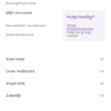
Bezorginformatie
Mijn account
Hulp nodig?
Onze
Nieuwsbrief voorkeuren
klantenservice
helpt je graag
Kalenderservice
verder.
Snel naar
Over Hallmark
Inspiratie
Over ons
Duurzaamheid
Zakelijk
Magazine
Vacatures
Inspiratieteksten
Inloggen retailer