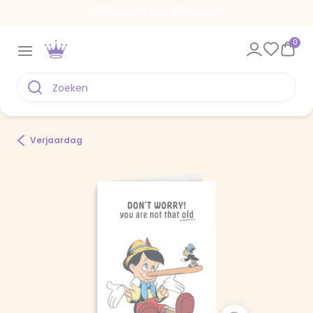
Een kaart voor elk moment
0
Verjaardag