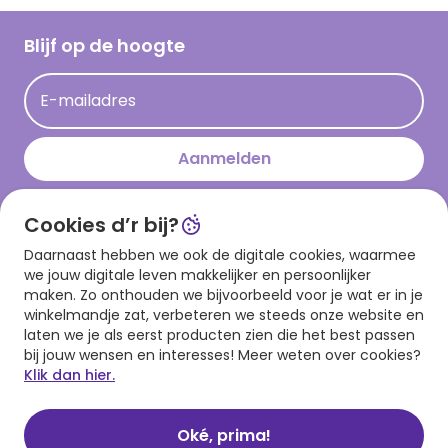
Werken bij Hallmark
Cadeau inspiratie
Hallmark Kaartclub
Blijf op de hoogte
Kaartinspiratie
Acties
E-mailadres
Persberichten
Hallmark en Kinderpostzegels
Aanmelden
Cookies d’r bij?
Download onze app
Daarnaast hebben we ook de digitale cookies, waarmee
we jouw digitale leven makkelijker en persoonlijker
maken. Zo onthouden we bijvoorbeeld voor je wat er in je
winkelmandje zat, verbeteren we steeds onze website en
laten we je als eerst producten zien die het best passen
bij jouw wensen en interesses! Meer weten over cookies?
Klik dan hier.
Algemene voorwaarden
Privacy statement
Cookies
© 1999 - 2025 Hallmark
Oké, prima!