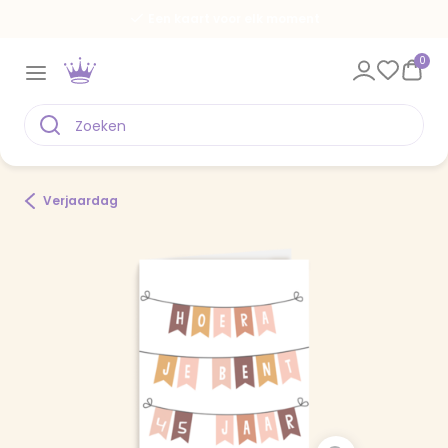
Een kaart voor elk moment
0
Verjaardag