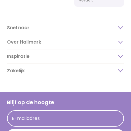
Snel naar
Over Hallmark
Inspiratie
Over ons
Duurzaamheid
Zakelijk
Magazine
Vacatures
Inspiratieteksten
Inloggen retailer
Werken bij Hallmark
Cadeau inspiratie
Hallmark Kaartclub
Blijf op de hoogte
Kaartinspiratie
Acties
E-mailadres
Persberichten