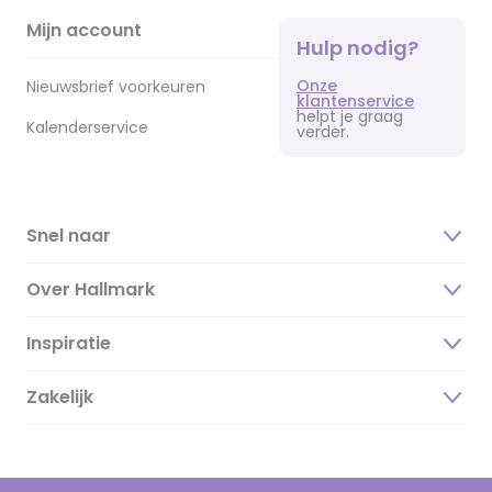
Mijn account
Hulp nodig?
Onze
Nieuwsbrief voorkeuren
klantenservice
helpt je graag
Kalenderservice
verder.
Snel naar
Over Hallmark
Inspiratie
Over ons
Duurzaamheid
Zakelijk
Magazine
Vacatures
Inspiratieteksten
Inloggen retailer
Werken bij Hallmark
Cadeau inspiratie