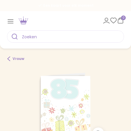
Een kaart voor elk moment
0
Vrouw