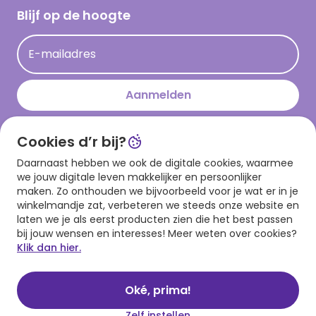
Hallmark Kaartclub
Blijf op de hoogte
Kaartinspiratie
Acties
E-mailadres
Persberichten
Hallmark en Kinderpostzegels
Aanmelden
Cookies d’r bij?
Download onze app
Daarnaast hebben we ook de digitale cookies, waarmee
we jouw digitale leven makkelijker en persoonlijker
maken. Zo onthouden we bijvoorbeeld voor je wat er in je
winkelmandje zat, verbeteren we steeds onze website en
laten we je als eerst producten zien die het best passen
bij jouw wensen en interesses! Meer weten over cookies?
Klik dan hier.
Algemene voorwaarden
Privacy statement
Cookies
© 1999 - 2025 Hallmark
Oké, prima!
Zelf instellen