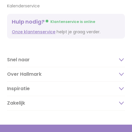
Kalenderservice
Hulp nodig?
Klantenservice is online
Onze klantenservice
helpt je graag verder.
Snel naar
Over Hallmark
Inspiratie
Over ons
Duurzaamheid
Zakelijk
Magazine
Vacatures
Inspiratieteksten
Inloggen retailer
Werken bij Hallmark
Cadeau inspiratie