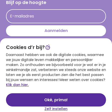
Hallmark Kaartclub
Blijf op de hoogte
Kaartinspiratie
Acties
E-mailadres
Persberichten
Hallmark en Kinderpostzegels
Aanmelden
Cookies d’r bij?
Download onze app
Daarnaast hebben we ook de digitale cookies, waarmee
we jouw digitale leven makkelijker en persoonlijker
maken. Zo onthouden we bijvoorbeeld voor je wat er in je
winkelmandje zat, verbeteren we steeds onze website en
laten we je als eerst producten zien die het best passen
bij jouw wensen en interesses! Meer weten over cookies?
Klik dan hier.
Algemene voorwaarden
Privacy statement
Cookies
© 1999 - 2025 Hallmark
Oké, prima!
Zelf instellen