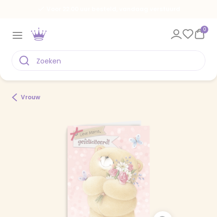
Voor 22.00 uur besteld, vandaag verstuurd
0
Vrouw