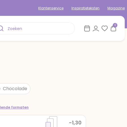
Klantenservice
Inspiratieteksten
Magazine
0
Chocolade
llende formaten
-1,30