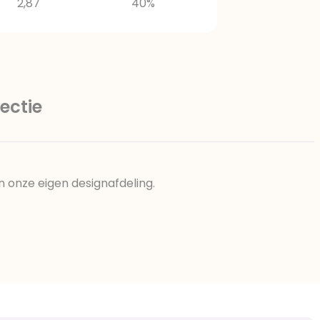
2,87
40%
ectie
n onze eigen designafdeling.