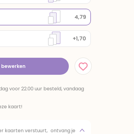
4,79
+1,70
t bewerken
dag voor 22.00 uur besteld, vandaag
ze kaart!
 kaarten verstuurt, ontvang je