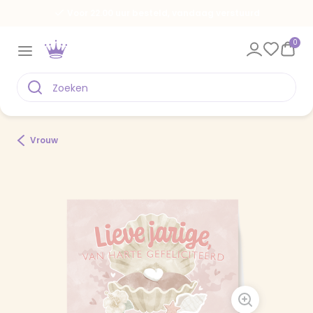
Voor 22.00 uur besteld, vandaag verstuurd
0
Vrouw