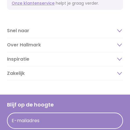
Onze klantenservice
helpt je graag verder.
Snel naar
Over Hallmark
Inspiratie
Over ons
Duurzaamheid
Zakelijk
Magazine
Vacatures
Inspiratieteksten
Inloggen retailer
Werken bij Hallmark
Cadeau inspiratie
Hallmark Kaartclub
Blijf op de hoogte
Kaartinspiratie
Acties
E-mailadres
Persberichten