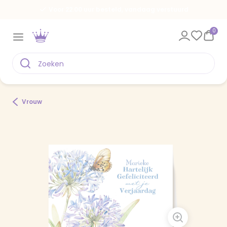
Voor 22.00 uur besteld, vandaag verstuurd
0
Vrouw