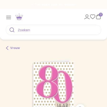
Een kaart voor elk moment
0
Vrouw