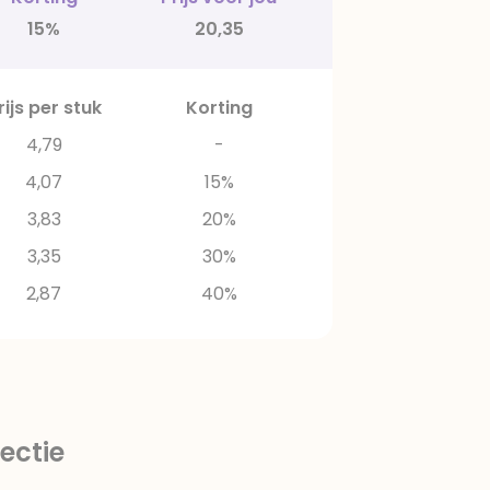
15%
20,35
rijs per stuk
Korting
4,79
-
4,07
15%
3,83
20%
3,35
30%
2,87
40%
ectie