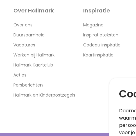
Over Hallmark
Inspiratie
Over ons
Magazine
Duurzaamheid
Inspiratieteksten
Vacatures
Cadeau inspiratie
Werken bij Hallmark
Kaartinspiratie
Hallmark Kaartclub
Acties
Persberichten
Coo
Hallmark en Kinderpostzegels
Daarna
waarme
persoo
voor je