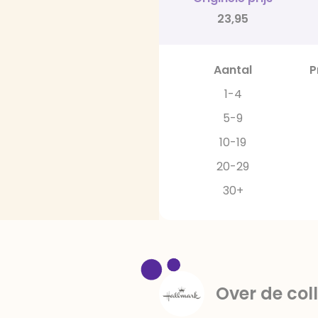
23,95
Aantal
P
1-4
5-9
10-19
20-29
30+
Over de coll