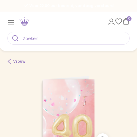
Voor 22.00 uur besteld, vandaag verstuurd
0
Vrouw