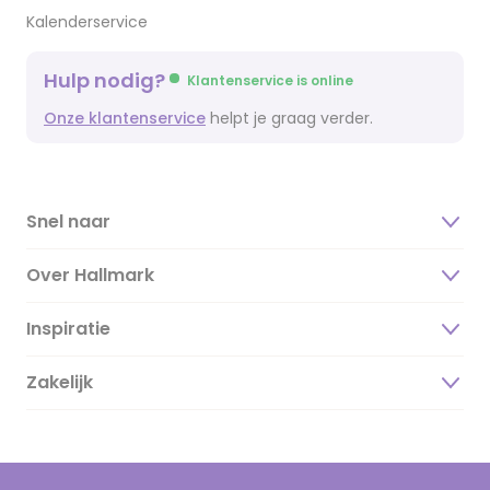
Kalenderservice
Hulp nodig?
Klantenservice is online
Onze klantenservice
helpt je graag verder.
Snel naar
Over Hallmark
Inspiratie
Over ons
Duurzaamheid
Zakelijk
Magazine
Vacatures
Inspiratieteksten
Inloggen retailer
Werken bij Hallmark
Cadeau inspiratie