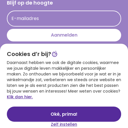
Hallmark Kaartclub
Blijf op de hoogte
Kaartinspiratie
Acties
E-mailadres
Persberichten
Hallmark en Kinderpostzegels
Aanmelden
Cookies d’r bij?
Download onze app
Daarnaast hebben we ook de digitale cookies, waarmee
we jouw digitale leven makkelijker en persoonlijker
maken. Zo onthouden we bijvoorbeeld voor je wat er in je
winkelmandje zat, verbeteren we steeds onze website en
laten we je als eerst producten zien die het best passen
bij jouw wensen en interesses! Meer weten over cookies?
Klik dan hier.
Algemene voorwaarden
Privacy statement
Cookies
© 1999 - 2025 Hallmark
Oké, prima!
Zelf instellen