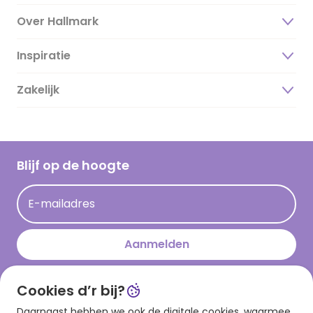
Over Hallmark
Inspiratie
Over ons
Duurzaamheid
Zakelijk
Magazine
Vacatures
Inspiratieteksten
Inloggen retailer
Werken bij Hallmark
Cadeau inspiratie
Hallmark Kaartclub
Blijf op de hoogte
Kaartinspiratie
Acties
E-mailadres
Persberichten
Hallmark en Kinderpostzegels
Aanmelden
Cookies d’r bij?
Download onze app
Daarnaast hebben we ook de digitale cookies, waarmee