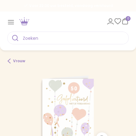
Voor 22.00 uur besteld, vandaag verstuurd
0
Vrouw