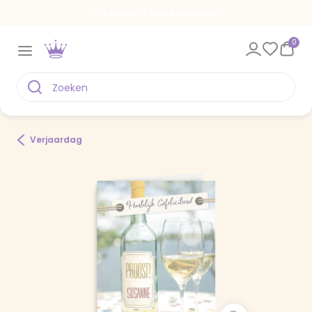
Een kaart voor elk moment
0
Verjaardag