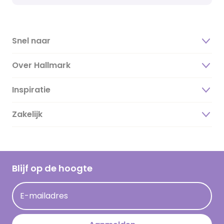
Snel naar
Over Hallmark
Inspiratie
Over ons
Duurzaamheid
Zakelijk
Magazine
Vacatures
Inspiratieteksten
Inloggen retailer
Werken bij Hallmark
Cadeau inspiratie
Hallmark Kaartclub
Blijf op de hoogte
Kaartinspiratie
Acties
E-mailadres
Persberichten
Hallmark en Kinderpostzegels