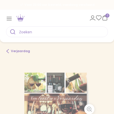
Voor 22.00 uur besteld, vandaag verstuurd
0
Verjaardag