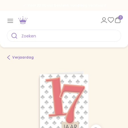
Voor 22.00 uur besteld, vandaag verstuurd
0
Verjaardag