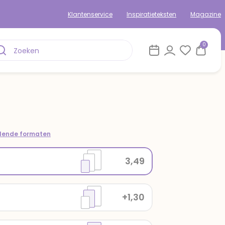
Klantenservice
Inspiratieteksten
Magazine
0
llende formaten
3,49
+1,30