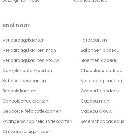
Bezorginformatie
Kalenderservice
Snel naar
Verjaardagskaarten
Fotokaarten
Verjaardagskaarten man
Ballonnen cadeau
Verjaardagskaarten vrouw
Bloemen cadeau
Complimentenkaarten
Chocolade cadeau
Beterschapskaarten
Verjaardag cadeau
Bedanktkaarten
Geboorte cadeau
Condoleancekaarten
Cadeau man
Geboorte felicitatiekaarten
Cadeau vrouw
Zwangerschap felicitatiekaarten
Beterschapcadeaus
Ontwerp je eigen kaart