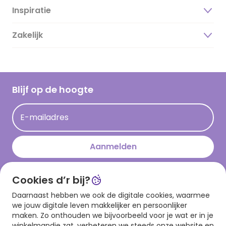
Inspiratie
Over ons
Duurzaamheid
Zakelijk
Magazine
Vacatures
Inspiratieteksten
Inloggen retailer
Werken bij Hallmark
Cadeau inspiratie
Hallmark Kaartclub
Blijf op de hoogte
Kaartinspiratie
Acties
E-mailadres
Persberichten
Hallmark en Kinderpostzegels
Aanmelden
Cookies d’r bij?
Download onze app
Daarnaast hebben we ook de digitale cookies, waarmee
we jouw digitale leven makkelijker en persoonlijker
maken. Zo onthouden we bijvoorbeeld voor je wat er in je
winkelmandje zat, verbeteren we steeds onze website en