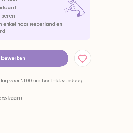
ndaard
iseren
 enkel naar Nederland en
urd
t bewerken
dag voor 21.00 uur besteld, vandaag
ze kaart!