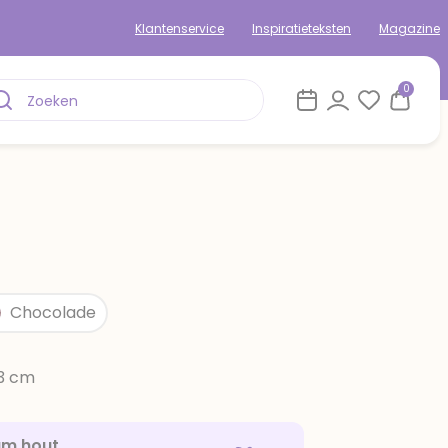
Klantenservice
Inspiratieteksten
Magazine
0
Chocolade
13 cm
am hout