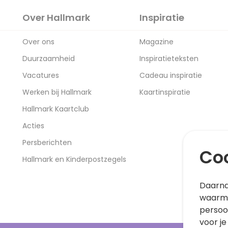
Over Hallmark
Inspiratie
Over ons
Magazine
Duurzaamheid
Inspiratieteksten
Vacatures
Cadeau inspiratie
Werken bij Hallmark
Kaartinspiratie
Hallmark Kaartclub
Acties
Persberichten
Coo
Hallmark en Kinderpostzegels
Daarna
waarme
persoo
voor je