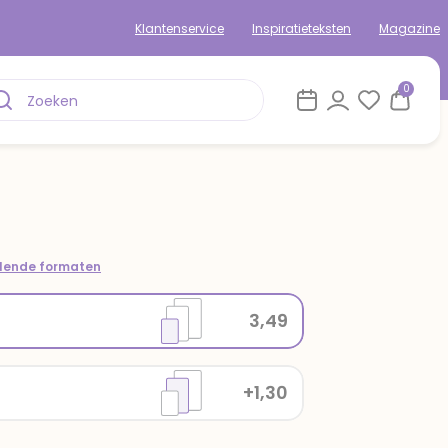
Klantenservice
Inspiratieteksten
Magazine
0
llende formaten
3,49
+1,30