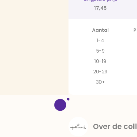
17,45
Aantal
P
1-4
5-9
10-19
20-29
30+
Over de coll