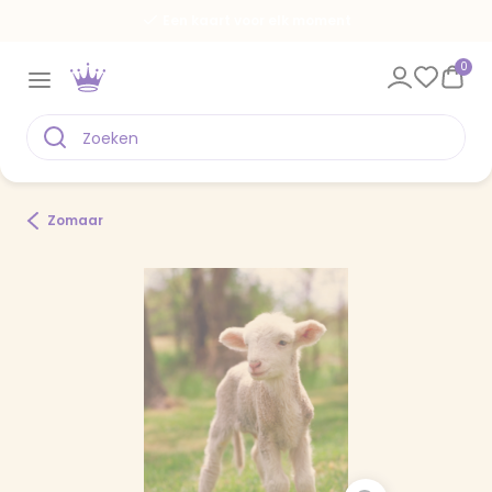
Een kaart voor elk moment
0
Zomaar