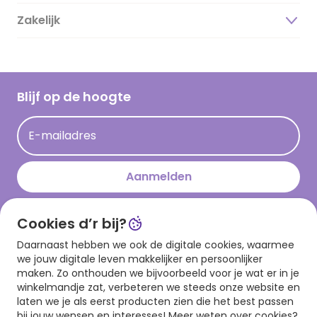
Duurzaamheid
Zakelijk
Magazine
Vacatures
Inspiratieteksten
Inloggen retailer
Werken bij Hallmark
Cadeau inspiratie
Hallmark Kaartclub
Blijf op de hoogte
Kaartinspiratie
Acties
E-mailadres
Persberichten
Hallmark en Kinderpostzegels
Aanmelden
Cookies d’r bij?
Download onze app
Daarnaast hebben we ook de digitale cookies, waarmee
we jouw digitale leven makkelijker en persoonlijker
maken. Zo onthouden we bijvoorbeeld voor je wat er in je
winkelmandje zat, verbeteren we steeds onze website en
laten we je als eerst producten zien die het best passen
bij jouw wensen en interesses! Meer weten over cookies?