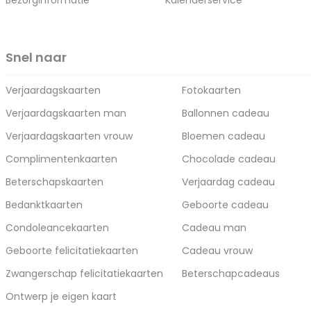
Bezorginformatie
Kalenderservice
Snel naar
Verjaardagskaarten
Fotokaarten
Verjaardagskaarten man
Ballonnen cadeau
Verjaardagskaarten vrouw
Bloemen cadeau
Complimentenkaarten
Chocolade cadeau
Beterschapskaarten
Verjaardag cadeau
Bedanktkaarten
Geboorte cadeau
Condoleancekaarten
Cadeau man
Geboorte felicitatiekaarten
Cadeau vrouw
Zwangerschap felicitatiekaarten
Beterschapcadeaus
Ontwerp je eigen kaart