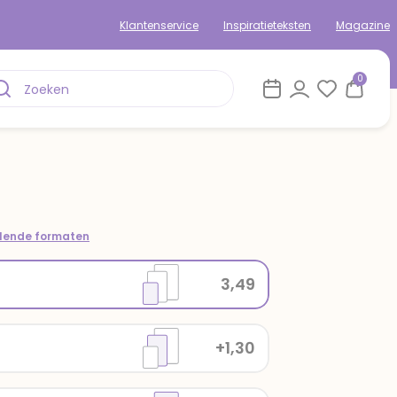
Klantenservice
Inspiratieteksten
Magazine
0
llende formaten
3,49
+1,30