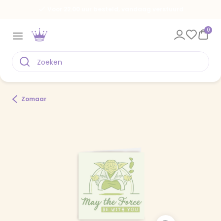
Voor 22.00 uur besteld, vandaag verstuurd
0
Zomaar