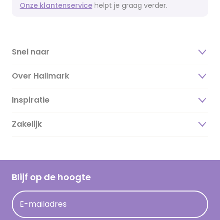
Onze klantenservice
helpt je graag verder.
Snel naar
Over Hallmark
Inspiratie
Over ons
Duurzaamheid
Zakelijk
Magazine
Vacatures
Inspiratieteksten
Inloggen retailer
Werken bij Hallmark
Cadeau inspiratie
Hallmark Kaartclub
Blijf op de hoogte
Kaartinspiratie
Acties
E-mailadres
Persberichten