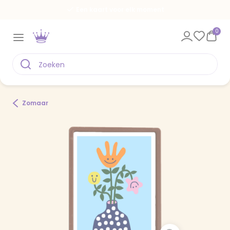
Een kaart voor elk moment
0
Zomaar