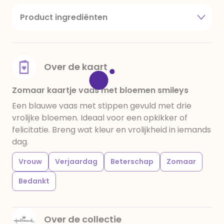
Product ingrediënten
suiker, cacaoboter, volle melkpoeder,
amandelen,cacaomassa, emulgator (sojalecithine),
natuurlijk vanille aroma, stabilisator: E420,
voedingszuur: citroenzuur E 330, verdikkingsmiddel
Over de kaart
E415, water, bevochtigingsmiddel E422, emulgator:
E433, kleurstoffen: E102, E110, E122: kan de activiteit en
Zomaar kaartje vaas met bloemen smileys
concentratie van kinderen negatief be√Ønvloeden,
Een blauwe vaas met stippen gevuld met drie
E133, E151. Chocolade bevat ten minste 34%
vrolijke bloemen. Ideaal voor een opkikker of
cacaobestanddelen. Kan sporen van gluten
felicitatie. Breng wat kleur en vrolijkheid in iemands
bevatten. Koel en droog bewaren.
dag.
Vrouw
Verjaardag
Beterschap
Zomaar
Bedankt
Over de collectie