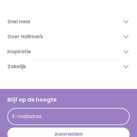
Snel naar
Over Hallmark
Inspiratie
Over ons
Duurzaamheid
Zakelijk
Magazine
Vacatures
Inspiratieteksten
Inloggen retailer
Werken bij Hallmark
Cadeau inspiratie
Hallmark Kaartclub
Blijf op de hoogte
Kaartinspiratie
Acties
E-mailadres
Persberichten
Hallmark en Kinderpostzegels
Aanmelden