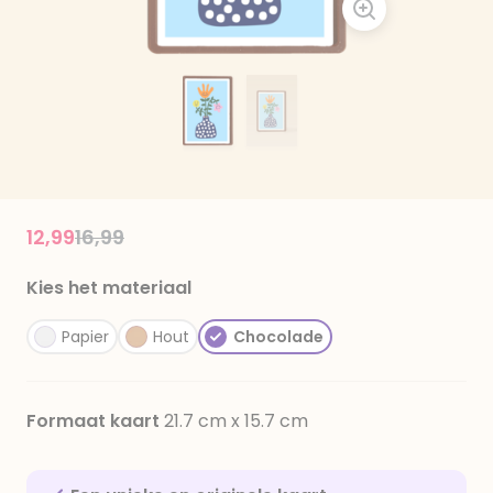
Price reduced from
to
12,99
16,99
Kies het materiaal
Papier
Hout
Chocolade
Formaat kaart
21.7 cm x 15.7 cm