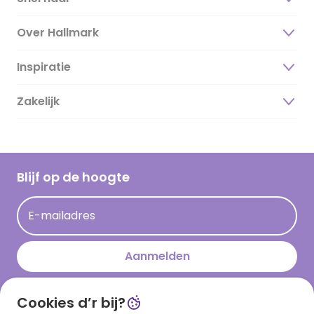
Over Hallmark
Inspiratie
Over ons
Duurzaamheid
Zakelijk
Magazine
Vacatures
Inspiratieteksten
Inloggen retailer
Werken bij Hallmark
Cadeau inspiratie
Hallmark Kaartclub
Blijf op de hoogte
Kaartinspiratie
Acties
E-mailadres
Persberichten
Hallmark en Kinderpostzegels
Aanmelden
Cookies d’r bij?
Download onze app