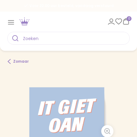
Voor 22.00 uur besteld, vandaag verstuurd
0
Zomaar