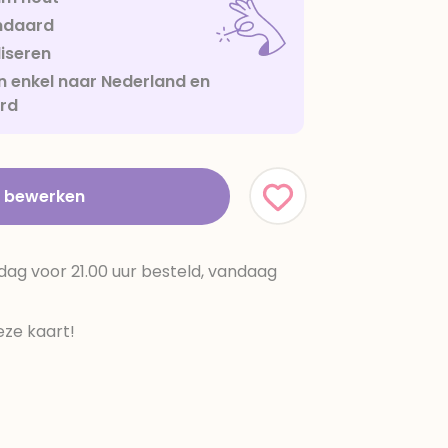
ndaard
iseren
 enkel naar Nederland en
urd
t bewerken
dag voor 21.00 uur besteld, vandaag
ze kaart!