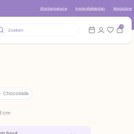
Klantenservice
Inspiratieteksten
Magazine
0
Chocolade
13 cm
am hout