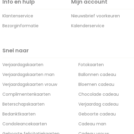
Info en hulp
Mijn account
Klantenservice
Nieuwsbrief voorkeuren
Bezorginformatie
Kalenderservice
Snel naar
Verjaardagskaarten
Fotokaarten
Verjaardagskaarten man
Ballonnen cadeau
Verjaardagskaarten vrouw
Bloemen cadeau
Complimentenkaarten
Chocolade cadeau
Beterschapskaarten
Verjaardag cadeau
Bedanktkaarten
Geboorte cadeau
Condoleancekaarten
Cadeau man
Geboorte felicitatiekaarten
Cadeau vrouw