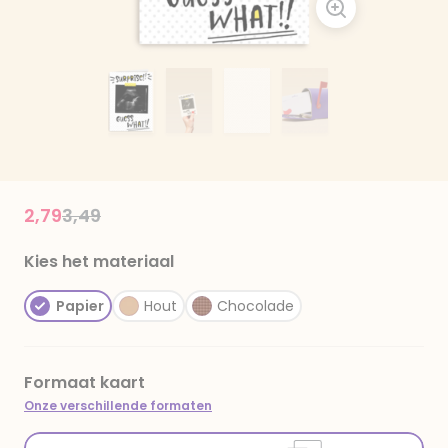
Price reduced from
to
2,79
3,49
Kies het materiaal
Papier
Hout
Chocolade
Formaat kaart
Onze verschillende formaten