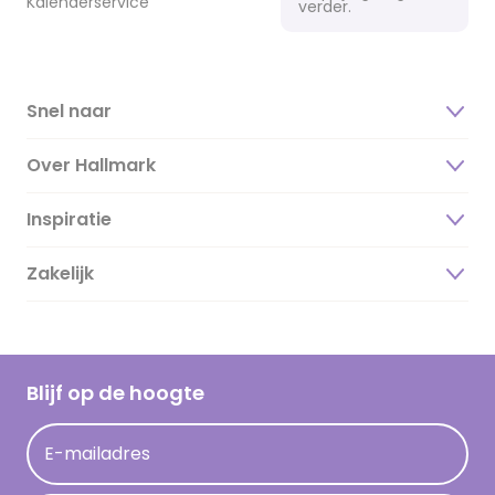
Kalenderservice
verder.
Snel naar
Over Hallmark
Inspiratie
Over ons
Duurzaamheid
Zakelijk
Magazine
Vacatures
Inspiratieteksten
Inloggen retailer
Werken bij Hallmark
Cadeau inspiratie
Hallmark Kaartclub
Blijf op de hoogte
Kaartinspiratie
Acties
E-mailadres
Persberichten