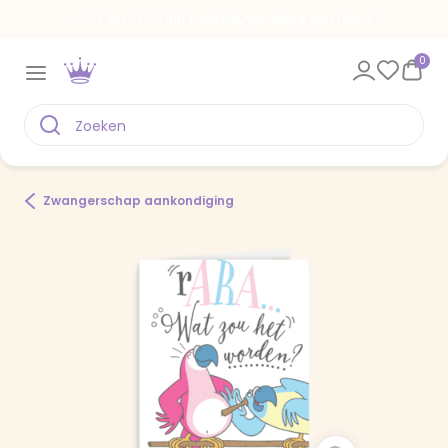
Voor 22.00 uur besteld, vandaag verstuurd
0
Zwangerschap aankondiging