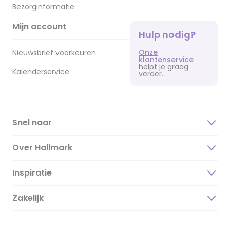
Bezorginformatie
Mijn account
Hulp nodig?
Onze
Nieuwsbrief voorkeuren
klantenservice
helpt je graag
Kalenderservice
verder.
Snel naar
Over Hallmark
Inspiratie
Over ons
Duurzaamheid
Zakelijk
Magazine
Vacatures
Inspiratieteksten
Inloggen retailer