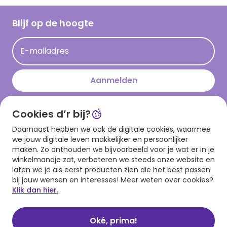
Werken bij Hallmark
Cadeau inspiratie
Hallmark Kaartclub
Blijf op de hoogte
Kaartinspiratie
Acties
E-mailadres
Persberichten
Hallmark en Kinderpostzegels
Aanmelden
Cookies d’r bij?
Download onze app
Daarnaast hebben we ook de digitale cookies, waarmee
we jouw digitale leven makkelijker en persoonlijker
maken. Zo onthouden we bijvoorbeeld voor je wat er in je
winkelmandje zat, verbeteren we steeds onze website en
laten we je als eerst producten zien die het best passen
bij jouw wensen en interesses! Meer weten over cookies?
Klik dan hier.
Algemene voorwaarden
Privacy statement
Cookies
© 1999 - 2025 Hallmark
Oké, prima!