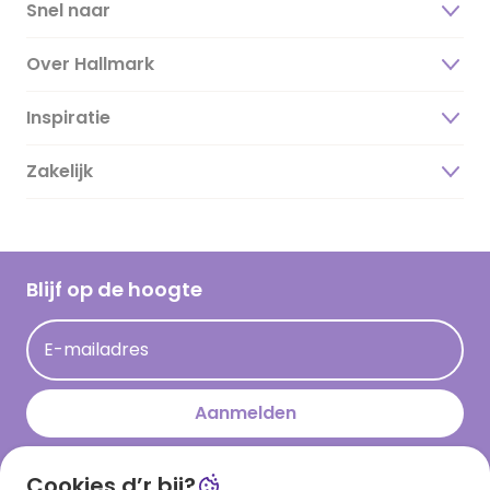
Snel naar
Over Hallmark
Inspiratie
Over ons
Duurzaamheid
Zakelijk
Magazine
Vacatures
Inspiratieteksten
Inloggen retailer
Werken bij Hallmark
Cadeau inspiratie
Hallmark Kaartclub
Blijf op de hoogte
Kaartinspiratie
Acties
E-mailadres
Persberichten
Hallmark en Kinderpostzegels
Aanmelden
Cookies d’r bij?