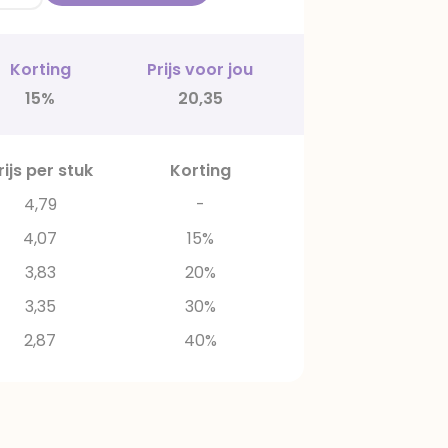
Korting
Prijs voor jou
15%
20,35
rijs per stuk
Korting
4,79
-
4,07
15%
3,83
20%
3,35
30%
2,87
40%