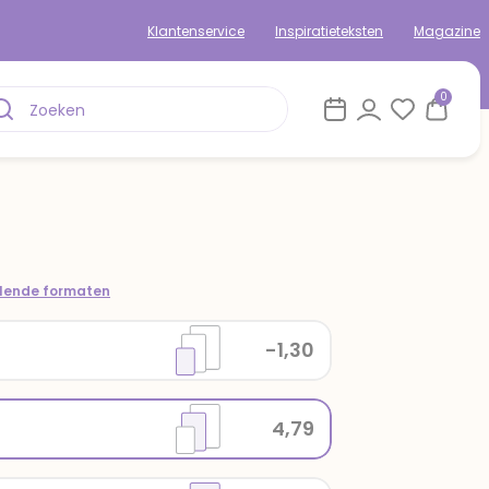
Klantenservice
Inspiratieteksten
Magazine
0
llende formaten
-1,30
4,79