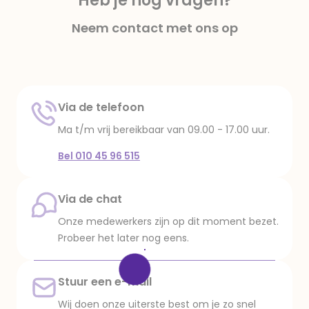
Heb je nog vragen?
‘Opslaan’.
Neem contact met ons op
Let op: eenmaal gewiste momenten kunnen
niet teruggezet worden!
Via de telefoon
Ma t/m vrij bereikbaar van 09.00 - 17.00 uur.
Bel 010 45 96 515
Via de chat
Onze medewerkers zijn op dit moment bezet.
Probeer het later nog eens.
Aanbevolen
Stuur een e-mail
Wij doen onze uiterste best om je zo snel