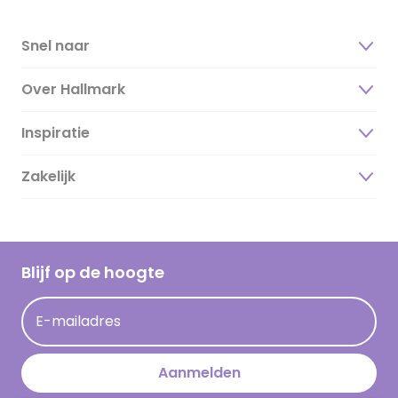
Snel naar
Over Hallmark
Inspiratie
Over ons
Duurzaamheid
Zakelijk
Magazine
Vacatures
Inspiratieteksten
Inloggen retailer
Werken bij Hallmark
Cadeau inspiratie
Hallmark Kaartclub
Blijf op de hoogte
Kaartinspiratie
Acties
E-mailadres
Persberichten
Hallmark en Kinderpostzegels
Aanmelden