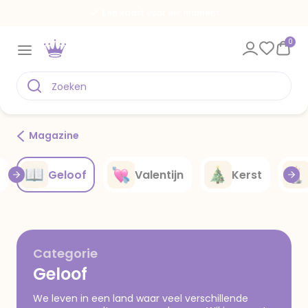
Een kaart voor elk moment
0
Magazine
Geloof
Valentijn
Kerst
Categorie
Geloof
We leven in een land waar veel verschillende