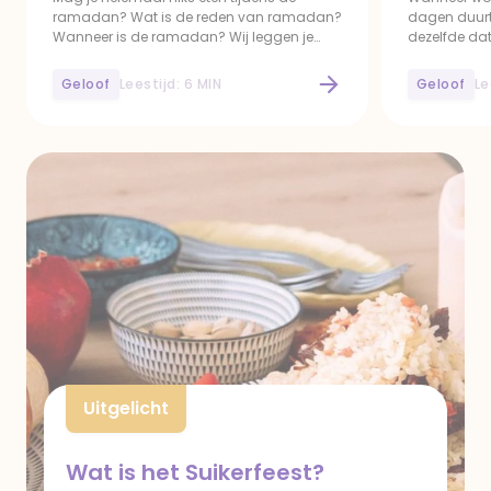
ramadan? Wat is de reden van ramadan?
dagen duurt 
Wanneer is de ramadan? Wij leggen je
dezelfde da
graag uit wat dit islamitische feest
antwoord op
inhoudt.
Geloof
Leestijd: 6 MIN
Geloof
Le
Wat en wanneer is de ramadan?
Wanneer is he
Uitgelicht
Wat is het Suikerfeest?