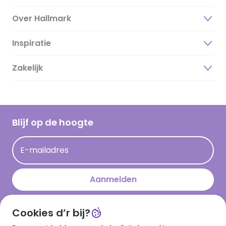
Over Hallmark
Inspiratie
Over ons
Duurzaamheid
Zakelijk
Magazine
Vacatures
Inspiratieteksten
Inloggen retailer
Werken bij Hallmark
Cadeau inspiratie
Hallmark Kaartclub
Blijf op de hoogte
Kaartinspiratie
Acties
E-mailadres
Persberichten
Hallmark en Kinderpostzegels
Aanmelden
Cookies d’r bij?
Download onze app