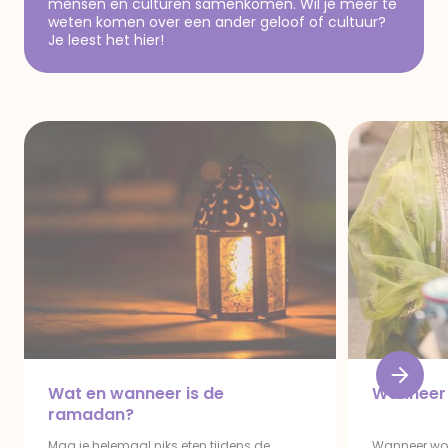
mensen en culturen samenkomen. Wil je meer te
weten komen over een ander geloof of cultuur?
Je leest het hier!
Wat en wanneer is de
Wanneer i
ramadan?
Mag je helemaal niks eten tijdens de
Wanneer word