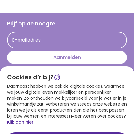
Inspiratieteksten
Inloggen retailer
Werken bij Hallmark
Cadeau inspiratie
Hallmark Kaartclub
Blijf op de hoogte
Kaartinspiratie
Acties
E-mailadres
Persberichten
Hallmark en Kinderpostzegels
Aanmelden
Cookies d’r bij?
Download onze app
Daarnaast hebben we ook de digitale cookies, waarmee
we jouw digitale leven makkelijker en persoonlijker
maken. Zo onthouden we bijvoorbeeld voor je wat er in je
winkelmandje zat, verbeteren we steeds onze website en
laten we je als eerst producten zien die het best passen
bij jouw wensen en interesses! Meer weten over cookies?
Klik dan hier.
Algemene voorwaarden
Privacy statement
Cookies