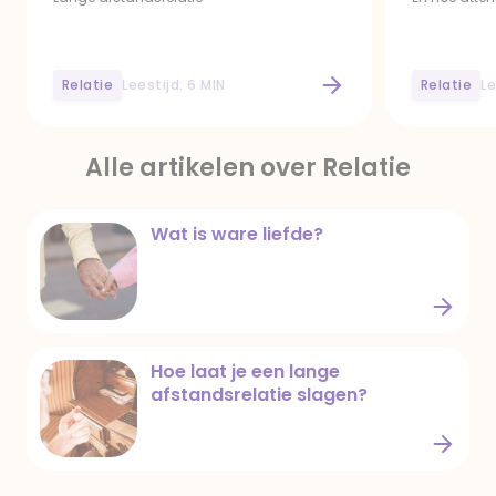
Relatie
Leestijd: 6 MIN
Relatie
Le
Hoe laat je een lange afstandsrelatie slagen?
Hoe attent is 
Alle artikelen over Relatie
Wat is ware liefde?
Wat is ware liefde?
Hoe laat je een lange
afstandsrelatie slagen?
Hoe laat je een lange afstandsrelatie slagen?