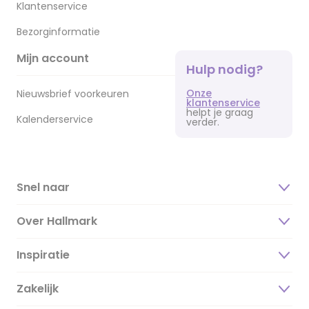
Klantenservice
Bezorginformatie
Mijn account
Hulp nodig?
Onze
Nieuwsbrief voorkeuren
klantenservice
helpt je graag
Kalenderservice
verder.
Snel naar
Over Hallmark
Inspiratie
Over ons
Duurzaamheid
Zakelijk
Magazine
Vacatures