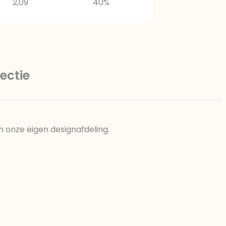
2,09
40%
ectie
n onze eigen designafdeling.