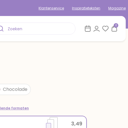
Klantenservice
Inspiratieteksten
Magazine
0
Chocolade
llende formaten
3,49