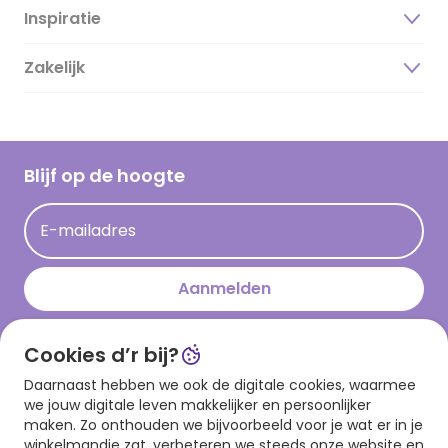
Inspiratie
Over ons
Duurzaamheid
Zakelijk
Magazine
Vacatures
Inspiratieteksten
Inloggen retailer
Werken bij Hallmark
Cadeau inspiratie
Hallmark Kaartclub
Blijf op de hoogte
Kaartinspiratie
Acties
E-mailadres
Persberichten
Hallmark en Kinderpostzegels
Aanmelden
Cookies d’r bij?
Download onze app
Daarnaast hebben we ook de digitale cookies, waarmee
we jouw digitale leven makkelijker en persoonlijker
maken. Zo onthouden we bijvoorbeeld voor je wat er in je
winkelmandje zat, verbeteren we steeds onze website en