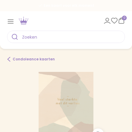
Een kaart voor elk moment
0
Condoleance kaarten