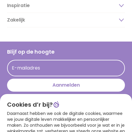
Inspiratie
Over ons
Duurzaamheid
Zakelijk
Magazine
Vacatures
Inspiratieteksten
Inloggen retailer
Werken bij Hallmark
Cadeau inspiratie
Hallmark Kaartclub
Blijf op de hoogte
Kaartinspiratie
Acties
E-mailadres
Persberichten
Hallmark en Kinderpostzegels
Aanmelden
Cookies d’r bij?
Download onze app
Daarnaast hebben we ook de digitale cookies, waarmee
we jouw digitale leven makkelijker en persoonlijker
maken. Zo onthouden we bijvoorbeeld voor je wat er in je
winkelmandje zat, verbeteren we steeds onze website en