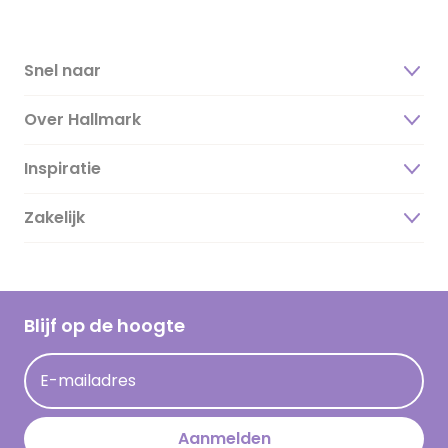
Snel naar
Over Hallmark
Inspiratie
Over ons
Duurzaamheid
Zakelijk
Magazine
Vacatures
Inspiratieteksten
Inloggen retailer
Werken bij Hallmark
Cadeau inspiratie
Hallmark Kaartclub
Blijf op de hoogte
Kaartinspiratie
Acties
E-mailadres
Persberichten
Hallmark en Kinderpostzegels
Aanmelden