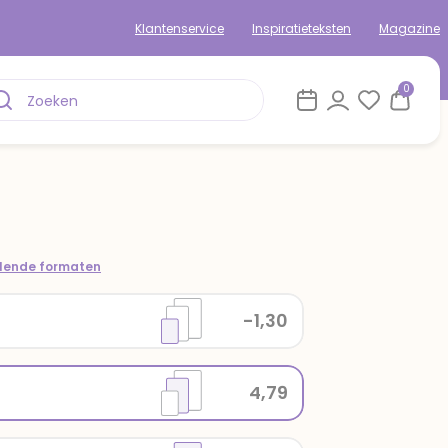
Klantenservice
Inspiratieteksten
Magazine
0
llende formaten
-1,30
4,79