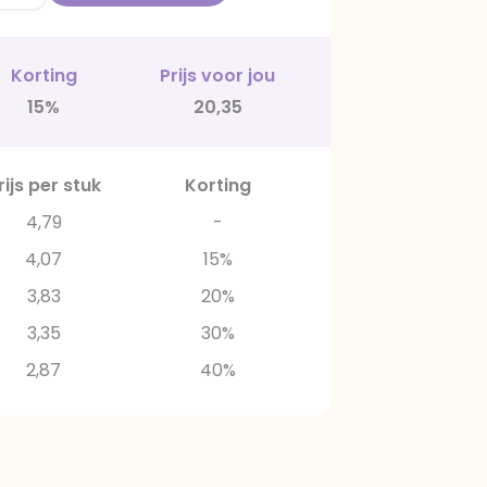
Korting
Prijs voor jou
15%
20,35
rijs per stuk
Korting
4,79
-
4,07
15%
3,83
20%
3,35
30%
2,87
40%